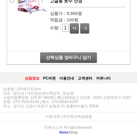
고글용 돗수 안경
상품가 :
9,900원
적립금 :
100원
수량 :
+1
-1
선택상품 장바구니 담기
상점정보
PC버젼
이용안내
고객센터
커뮤니티
상호명 : (주)에이치유비
대표 : 정인성 | 개인정보관리책임자 : 정승원
사업자등록번호 :105-87-90185 | 통신판매업신고번호 : 2020-고양덕양구-2242
전화 : 070-7524-8249 | 팩스 : 070-8844-8249
주소 : 경기도 고양시 덕양구 삼원로 51 원흥하이필드 309호
이용약관
|
개인정보취급방침
ⓒ썬스노우 All right reserved.
Make
Shop