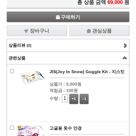
총 상품 금액
69,000
원
구매하기
장바구니
관심상품
상품리뷰
[0]
관련상품
JIS(Joy In Snow) Goggle Kit - 지스킷
상품가 :
5,000원
적립금 :
100원
수량 :
+1
-1
고글용 돗수 안경