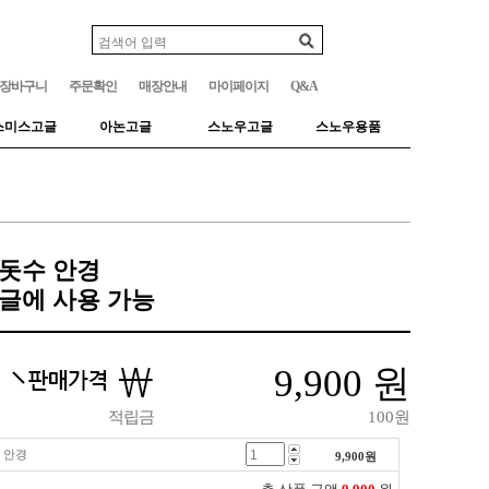
장바구니
주문확인
매장안내
마이페이지
Q&A
스미스고글
아논고글
스노우고글
스노우용품
돗수 안경
글에 사용 가능
9,900
원
적립금
100원
 안경
9,900
원