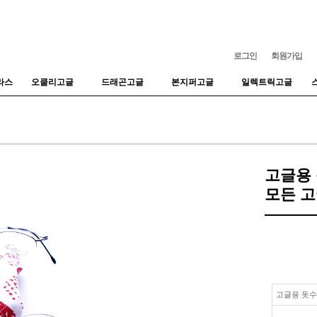
로그인
회원가입
라스
오클리고글
드래곤고글
본지퍼고글
일렉트릭고글
고글용 
모든 고
고글용 돗수