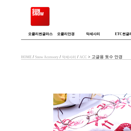
오클리썬글라스
오클리안경
악세사리
ETC썬글
/
/
/
> 고글용 돗수 안경
HOME
Snow Accessory
악세사리
ACC